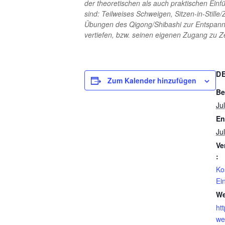
der theoretischen als auch praktischen Einf
sind: Teilweises Schweigen, Sitzen-in-Stil
Übungen des Qigong/Shibashi zur Entspannu
vertiefen, bzw. seinen eigenen Zugang zu Z
D
Zum Kalender hinzufügen
Be
Ju
En
Ju
Ve
:
Ko
Ei
We
htt
we