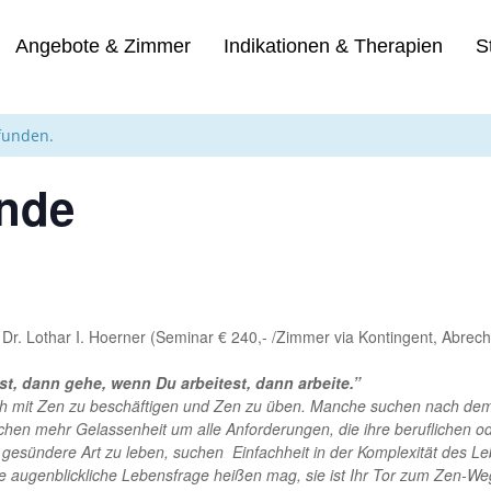
Angebote & Zimmer
Indikationen & Therapien
S
efunden.
nde
 Dr. Lothar I. Hoerner (Seminar € 240,- /Zimmer via Kontingent, Abre
t, dann gehe, wenn Du arbeitest, dann arbeite.”
ch mit Zen zu beschäftigen und Zen zu üben. Manche suchen nach de
uchen mehr Gelassenheit um alle Anforderungen, die ihre beruflichen od
esündere Art zu leben, suchen Einfachheit in der Komplexität des Leb
e augenblickliche Lebensfrage heißen mag, sie ist Ihr Tor zum Zen-W