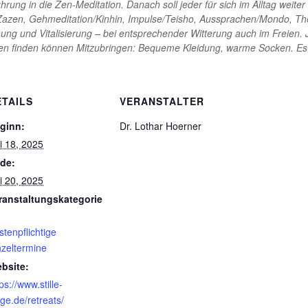
ührung in die Zen-Meditation. Danach soll jeder für sich im Alltag we
le/Zazen, Gehmeditation/Kinhin, Impulse/Teisho, Aussprachen/Mondo, Th
ng und Vitalisierung – bei entsprechender Witterung auch im Freien.
en finden können Mitzubringen: Bequeme Kleidung, warme Socken. Es i
ETAILS
VERANSTALTER
ginn:
Dr. Lothar Hoerner
li 18, 2025
de:
li 20, 2025
ranstaltungskategorie
stenpflichtige
nzeltermine
bsite:
ps://www.stille-
ge.de/retreats/