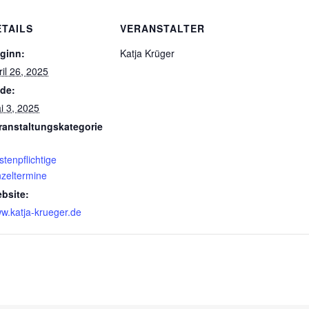
ETAILS
VERANSTALTER
ginn:
Katja Krüger
ril 26, 2025
de:
i 3, 2025
ranstaltungskategorie
stenpflichtige
nzeltermine
bsite:
w.katja-krueger.de