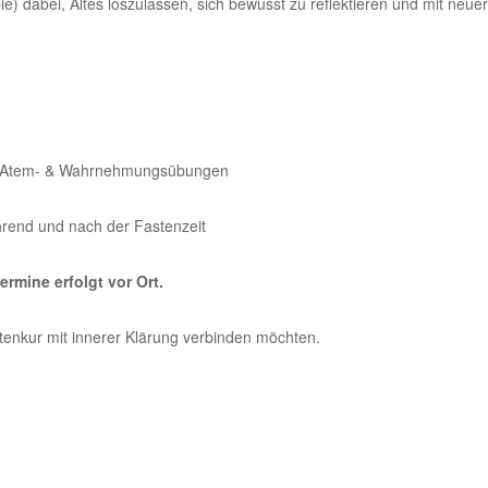
ie) dabei, Altes loszulassen, sich bewusst zu reflektieren und mit neue
mit Atem- & Wahrnehmungsübungen
ährend und nach der Fastenzeit
rmine erfolgt vor Ort.
astenkur mit innerer Klärung verbinden möchten.