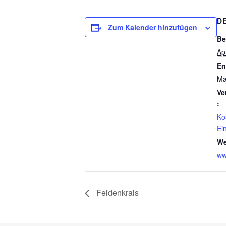
D
Zum Kalender hinzufügen
Be
Ap
En
Ma
Ve
:
Ko
Ei
We
ww
Feldenkrais