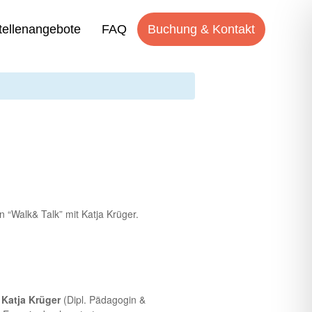
tellenangebote
FAQ
Buchung & Kontakt
 “Walk& Talk” mit Katja Krüger.
t
Katja Krüger
(Dipl. Pädagogin &