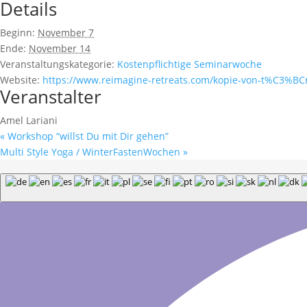
Details
Beginn:
November 7
Ende:
November 14
Veranstaltungskategorie:
Kostenpflichtige Seminarwoche
Website:
https://www.reimagine-retreats.com/kopie-von-t%C3%BC
Veranstalter
Amel Lariani
«
Workshop “willst Du mit Dir gehen”
Multi Style Yoga / WinterFastenWochen
»